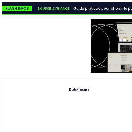
Le classement des meilleures 
TECH & INNOVATION
Guide pratique pour choisir le p
FLASH INFOS
BOURSE & FINANCE
Les monnaies numériques des ba
BOURSE & FINANCE
La lutte mondiale contre
POLITIQUE & INSTITUTIONS
Pourquoi la data visualisation
TECH & INNOVATION
Rubriques