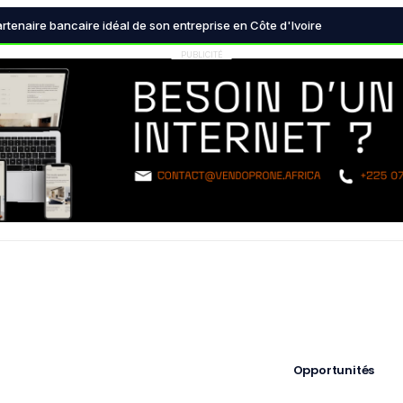
agences de référencement naturel (SEO) à Abidjan en 2026
artenaire bancaire idéal de son entreprise en Côte d'Ivoire
nques centrales transforment radicalement le système financier mondi
PUBLICITÉ
 la désinformation devient une urgence absolue pour les démocraties
 est devenue indispensable pour les décideurs modernes
Opportunités