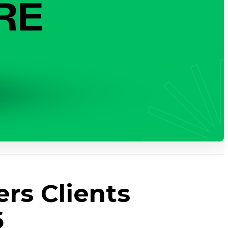
rs Clients
6