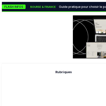
Le classement des meilleures 
TECH & INNOVATION
Guide pratique pour choisir le p
FLASH INFOS
BOURSE & FINANCE
Les monnaies numériques des ba
BOURSE & FINANCE
La lutte mondiale contre
POLITIQUE & INSTITUTIONS
Pourquoi la data visualisation
TECH & INNOVATION
Rubriques