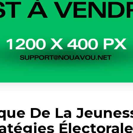
ique De La Jeune
atégies Électora