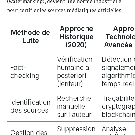
(watermarking), devient une norme industrielle
pour certifier les sources médiatiques officielles.
Approche
Appro
Méthode de
Historique
Technol
Lutte
(2020)
Avancée 
Vérification
Détection 
Fact-
humaine a
signaleme
checking
posteriori
algorithmi
(lenteur)
temps réel
Recherche
Traçabilité
Identification
manuelle
cryptograp
des sources
sur l'auteur
blockchai
Suppression
Analyse
Gestion des