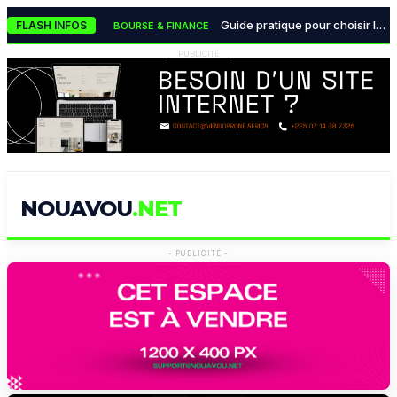
Le classement des meilleures agences de référencement naturel (SEO) à Abidjan en 2026
TECH & INNOVATION
Guide pratique pour choisir le partenaire bancaire idéal de son entreprise en Côte d'Ivoire
FLASH INFOS
BOURSE & FINANCE
Les monnaies numériques des banques centrales transforment radicalement le système financier mondial
BOURSE & FINANCE
PUBLICITÉ
La lutte mondiale contre la désinformation devient une urgence absolue pour les démocraties
POLITIQUE & INSTITUTIONS
Pourquoi la data visualisation est devenue indispensable pour les décideurs modernes
TECH & INNOVATION
NOUAVOU
.NET
- PUBLICITÉ -