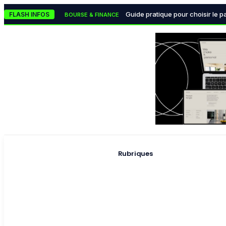
Le classement des meilleures 
TECH & INNOVATION
Guide pratique pour choisir le p
FLASH INFOS
BOURSE & FINANCE
Les monnaies numériques des ba
BOURSE & FINANCE
La lutte mondiale contre
POLITIQUE & INSTITUTIONS
Pourquoi la data visualisation
TECH & INNOVATION
Rubriques