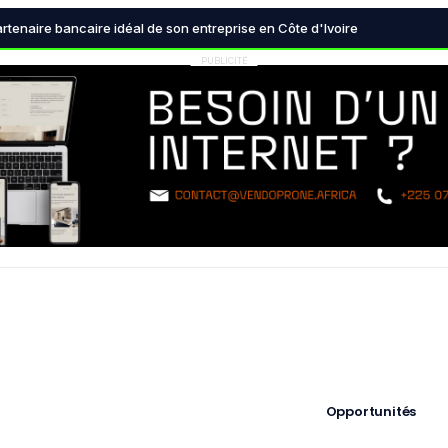
agences de référencement naturel (SEO) à Abidjan en 2026
artenaire bancaire idéal de son entreprise en Côte d'Ivoire
nques centrales transforment radicalement le système financier mondi
PUBLICITÉ
 la désinformation devient une urgence absolue pour les démocraties
 est devenue indispensable pour les décideurs modernes
Opportunités