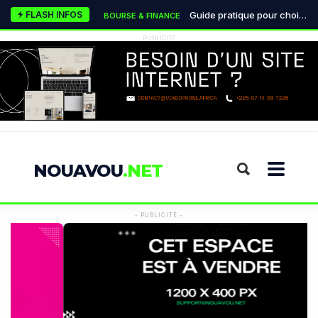
Le classement des meilleures agences de référencement naturel (SEO) à Abidjan en 2026
TECH & INNOVATION
Guide pratique pour choisir le partenaire bancaire idéal de son entreprise en Côte d'Ivoire
FLASH INFOS
BOURSE & FINANCE
Les monnaies numériques des banques centrales transforment radicalement le système financier mondial
BOURSE & FINANCE
PUBLICITÉ
La lutte mondiale contre la désinformation devient une urgence absolue pour les démocraties
POLITIQUE & INSTITUTIONS
Pourquoi la data visualisation est devenue indispensable pour les décideurs modernes
TECH & INNOVATION
NOUAVOU
.NET
- PUBLICITÉ -