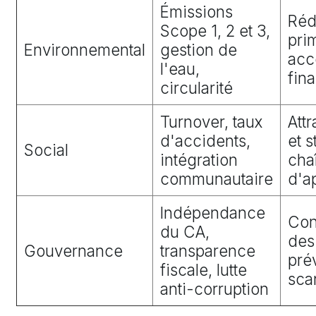
Émissions
Réd
Scope 1, 2 et 3,
pri
Environnemental
gestion de
acc
l'eau,
fin
circularité
Turnover, taux
Attr
d'accidents,
et s
Social
intégration
cha
communautaire
d'a
Indépendance
Con
du CA,
des
Gouvernance
transparence
pré
fiscale, lutte
sca
anti-corruption