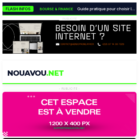
Le classement des meilleures agences de référencement naturel (SEO) à Abidjan en 2026
TECH & INNOVATION
Guide pratique pour choisir le partenaire bancaire idéal de son entreprise en Côte d'Ivoire
FLASH INFOS
BOURSE & FINANCE
Les monnaies numériques des banques centrales transforment radicalement le système financier mondial
BOURSE & FINANCE
PUBLICITÉ
La lutte mondiale contre la désinformation devient une urgence absolue pour les démocraties
POLITIQUE & INSTITUTIONS
Pourquoi la data visualisation est devenue indispensable pour les décideurs modernes
TECH & INNOVATION
NOUAVOU
.NET
- PUBLICITÉ -