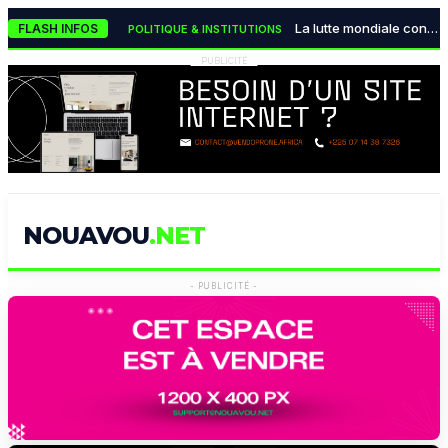
Les monnaies numériques des banques centrales transforment radicalement le système financier mondial
BOURSE & FINANCE
La lutte mondiale contre la désinformation devient une urgence absolue pour les démocraties
FLASH INFOS
POLITIQUE & INSTITUTIONS
Pourquoi la data visualisation est devenue indispensable pour les décideurs modernes
TECH & INNOVATION
PUBLICITÉ
NOUAVOU
.NET
- PUBLICITÉ -