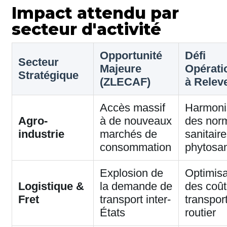
Impact attendu par
secteur d'activité
Opportunité
Défi
Secteur
Majeure
Opérati
Stratégique
(ZLECAF)
à Relev
Accès massif
Harmoni
Agro-
à de nouveaux
des nor
industrie
marchés de
sanitaire
consommation
phytosan
Explosion de
Optimisa
Logistique &
la demande de
des coût
Fret
transport inter-
transpor
États
routier