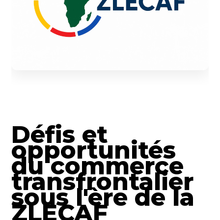
Défis et
opportunités
du commerce
transfrontalier
sous l'ère de la
ZLECAF