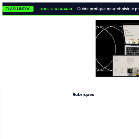
Le classement des meilleures 
TECH & INNOVATION
Guide pratique pour choisir le p
FLASH INFOS
BOURSE & FINANCE
Les monnaies numériques des ba
BOURSE & FINANCE
La lutte mondiale contre
POLITIQUE & INSTITUTIONS
Pourquoi la data visualisation
TECH & INNOVATION
Rubriques