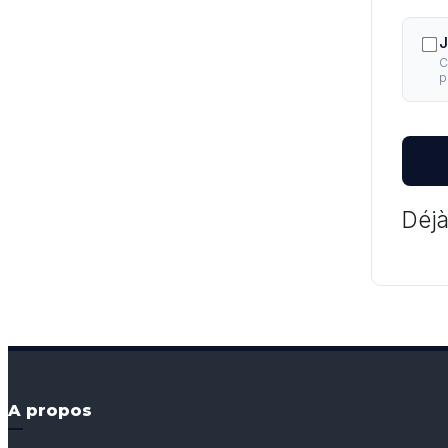
J
C
p
Déjà
A propos