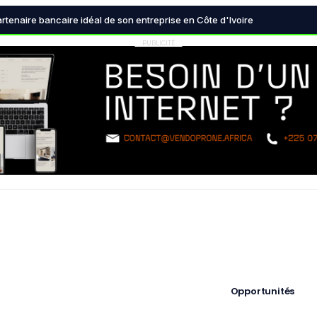
agences de référencement naturel (SEO) à Abidjan en 2026
artenaire bancaire idéal de son entreprise en Côte d'Ivoire
nques centrales transforment radicalement le système financier mondi
PUBLICITÉ
 la désinformation devient une urgence absolue pour les démocraties
 est devenue indispensable pour les décideurs modernes
Opportunités